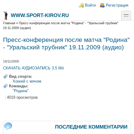
Перейти к основному содержанию
Skip to search
Login links
Войти
Регистрация
toggle
WWW.SPORT-KIROV.RU
Вы здесь
Главная
»
Пресс-конференция после матча "Родина" - "Уральский трубник"
19.11.2009 (аудио)
Пресс-конференция после матча "Родина"
- "Уральский трубник" 19.11.2009 (аудио)
19/11/2009
СКАЧАТЬ АУДИОЗАПИСЬ 3,5 Мб
Вид спорта:
Хоккей с мячом
Команды:
"Родина"
4019 просмотров
ПОСЛЕДНИЕ КОММЕНТАРИИ