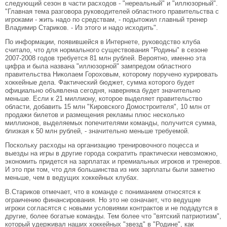
следующий сезон в части расходов - "нереальный" и "иллюзорный".
"Главная тема разговора руководителей областного правительства с
игроками - жить надо по средствам, - подытожил главный тренер
Владимир Стариков. - Из этого и надо исходить".
По информации, появившейся в Интернете, руководство клуба
считало, что для нормального существования "Родины" в сезоне
2007-2008 годов требуется 81 млн рублей. Вероятно, именно эта
цифра и была названа "иллюзорной" зампредом областного
правительства Николаем Гороховым, которому поручено курировать
хоккейные дела. Фактический бюджет, сумма которого будет
официально объявлена сегодня, наверняка будет значительно
меньше. Если к 21 миллиону, которое выделяет правительство
области, добавить 15 млн "Кировского Домостроителя", 10 млн от
продажи билетов и размещения рекламы плюс несколько
миллионов, выделяемых попечителями команды, получится сумма,
близкая к 50 млн рублей, - значительно меньше требуемой.
Поскольку расходы на организацию тренировочного поцесса и
выезды на игры в другие города сократить практически невозможно,
экономить придется на зарплатах и премиальных игроков и тренеров.
И это при том, что для большинства из них зарплаты были заметно
меньше, чем в ведущих хоккейных клубах.
В.Стариков отмечает, что в команде с пониманием относятся к
ограичению финансирования. Но это не означает, что ведущие
игроки согласятся с новыми условиями контрактов и не подадутся в
другие, более богатые команды. Тем более что "вятский патриотизм",
который удерживал наших хоккейных "звезд" в "Родине", как