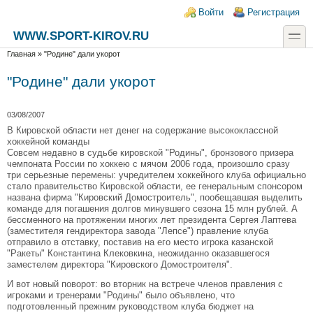
Перейти к основному содержанию
Skip to search
Login links
Войти
Регистрация
toggle
WWW.SPORT-KIROV.RU
Вы здесь
Главная
»
"Родине" дали укорот
"Родине" дали укорот
03/08/2007
В Кировской области нет денег на содержание высококлассной
хоккейной команды
Совсем недавно в судьбе кировской "Родины", бронзового призера
чемпоната России по хоккею с мячом 2006 года, произошло сразу
три серьезные перемены: учредителем хоккейного клуба официально
стало правительство Кировской области, ее генеральным спонсором
названа фирма "Кировский Домостроитель", пообещавшая выделить
команде для погашения долгов минувшего сезона 15 млн рублей. А
бессменного на протяжении многих лет президента Сергея Лаптева
(заместителя гендиректора завода "Лепсе") правление клуба
отправило в отставку, поставив на его место игрока казанской
"Ракеты" Константина Клековкина, неожиданно оказавшегося
заместелем директора "Кировского Домостроителя".
И вот новый поворот: во вторник на встрече членов правления с
игроками и тренерами "Родины" было объявлено, что
подготовленный прежним руководством клуба бюджет на