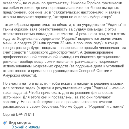
оказалось, не оценен по достоинству: Николай Горохов фактически
оскорбил игроков, до сих пор отказывавшихся от более выгодных
предложений, обвинив их в "стяжательских настроениях" и заявив,
что они получают зарплату, "которая не снилась губернатору".
Таким образом правительство области, став учредителем "Родины" и
таким образом взяв ответственность за судьбу команды, с этой
ответственностью совладать не смогло. И речь не от том, что в этом
году из бюджета на содержание "Родины" выделяется значительно
меньше средств (21 млн против 32 млн в прошлом году): в конце
концов разница будет покрыта - наверняка по просьбе чиновников - за
счет средств "Кировского Домостроителя". А финансирование
профессиональной спортивной команды из бюджета дотационного
региона - вообще вещь сомнительная и граничащая с нецелевым
использованием бюджетных средств (за подобные дела к уголовной
ответствнности привлечены руководители Северной Осетии и
Амурской области).
Но власти на то и власти, чтобы искать и находить решение важных
для региона задач (а яркая и результативная игра "Родины" - именно
такая задача). Чтобы привлекать для их решения финансовые
источники. Для этого они и поставлены, за это они получают
зарплату. Но на этой неделе наше правительство фактически
расписалось в своем бессилии. Что же будет с "Родиной" и с нами?
Сергей БАЧИНИН
Вид спорта:
Хоккей с мячом