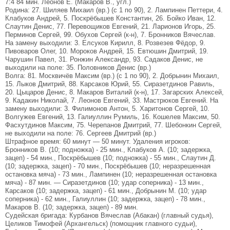
7:4 84 мин. Леонов Е. (Макаров В., угл.)
Родина: 27. Шиляев Михаил (вр.) (с 1 по 90), 2. Лампинен Петтери, 4.
Клабуков Андрей, 5. Поскрёбышев Константин, 26. Бойко Иван, 12.
Слаутин Денис, 77. Перевощиков Евгений, 21. Ларионов Игорь, 25.
Перминов Сергей, 99. Обухов Сергей (к-н), 7. Бронников Вячеслав.
На замену выходили: 3. Елсуков Кирилл, 8. Розвезев Фёдор, 9.
Пивоваров Олег, 10. Мороков Андрей, 15. Евтюшин Дмитрий, 19.
Чарушин Павел, 31. Ронжин Александр, 93. Садаков Денис, не
выходили на поле: 35. Половников Денис (вр.)
Волга: 81. Москвичёв Максим (вр.) (с 1 по 90), 2. Добрынин Михаил,
15. Лыков Дмитрий, 88. Карсаков Юрий, 55. Сиразетдинов Равиль,
20. Цыцаров Денис, 8. Макаров Виталий (к-н), 17. Загарских Алексей,
9. Кадакин Николай, 7. Леонов Евгений, 33. Мастрюков Евгений. На
замену выходили: 3. Филимонов Антон, 5. Харитонов Сергей, 10.
Волгужев Евгений, 13. Галиуллин Румиль, 16. Кошелев Максим, 50.
Фасхутдинов Максим, 75. Черепанов Дмитрий, 77. Шебонкин Сергей,
не выходили на поле: 76. Сергеев Дмитрий (вр.)
Штрафное время: 60 минут — 50 минут. Удаления игроков:
Бронников В. (10; подножка) - 25 мин., Клабуков А. (10; задержка,
зацеп) - 54 мин., Поскрёбышев (10; подножка) - 55 мин., Слаутин Д.
(10; задержка, зацеп) - 70 мин., Поскрёбышев (10; неразрешенная
остановка мяча) - 73 мин., Лампинен (10; неразрешенная остановка
мяча) - 87 мин. — Сиразетдинов (10; удар соперника) - 13 мин.,
Карсаков (10; задержка, зацеп) - 61 мин., Добрынин М. (10; удар
соперника) - 62 мин., Галиуллин (10; задержка, зацеп) - 78 мин.,
Макаров В. (10; задержка, зацеп) - 89 мин.
Судейская бригада: Курбанов Вячеслав (Абакан) (главный судья),
Целиков Тимофей (Архангельск) (помощник главного судьи),