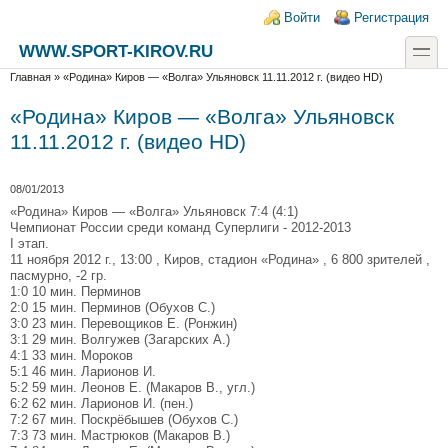
Перейти к основному содержанию
Skip to search
Login links
Войти
Регистрация
toggle
WWW.SPORT-KIROV.RU
Вы здесь
Главная
»
«Родина» Киров — «Волга» Ульяновск 11.11.2012 г. (видео HD)
«Родина» Киров — «Волга» Ульяновск
11.11.2012 г. (видео HD)
08/01/2013
«Родина» Киров — «Волга» Ульяновск 7:4 (4:1)
Чемпионат России среди команд Суперлиги - 2012-2013
I этап.
11 ноября 2012 г., 13:00 , Киров, стадион «Родина» , 6 800 зрителей ,
пасмурно, -2 гр.
1:0 10 мин. Перминов
2:0 15 мин. Перминов (Обухов С.)
3:0 23 мин. Перевощиков Е. (Ронжин)
3:1 29 мин. Волгужев (Загарских А.)
4:1 33 мин. Мороков
5:1 46 мин. Ларионов И.
5:2 59 мин. Леонов Е. (Макаров В., угл.)
6:2 62 мин. Ларионов И. (пен.)
7:2 67 мин. Поскрёбышев (Обухов С.)
7:3 73 мин. Мастрюков (Макаров В.)