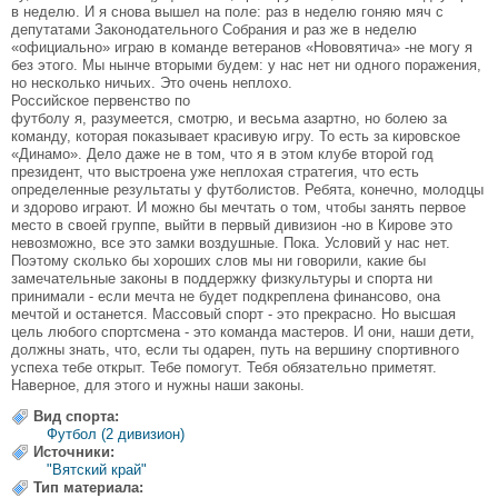
в неделю. И я снова вышел на поле: раз в неделю гоняю мяч с
депутатами Законодательного Собрания и раз же в неделю
«официально» играю в команде ветеранов «Нововятича» -не могу я
без этого. Мы нынче вторыми будем: у нас нет ни одного поражения,
но несколько ничьих. Это очень неплохо.
Российское первенство по
футболу я, разумеется, смотрю, и весьма азартно, но болею за
команду, которая показывает красивую игру. То есть за кировское
«Динамо». Дело даже не в том, что я в этом клубе второй год
президент, что выстроена уже неплохая стратегия, что есть
определенные результаты у футболистов. Ребята, конечно, молодцы
и здорово играют. И можно бы мечтать о том, чтобы занять первое
место в своей группе, выйти в первый дивизион -но в Кирове это
невозможно, все это замки воздушные. Пока. Условий у нас нет.
Поэтому сколько бы хороших слов мы ни говорили, какие бы
замечательные законы в поддержку физкультуры и спорта ни
принимали - если мечта не будет подкреплена финансово, она
мечтой и останется. Массовый спорт - это прекрасно. Но высшая
цель любого спортсмена - это команда мастеров. И они, наши дети,
должны знать, что, если ты одарен, путь на вершину спортивного
успеха тебе открыт. Тебе помогут. Тебя обязательно приметят.
Наверное, для этого и нужны наши законы.
Вид спорта:
Футбол (2 дивизион)
Источники:
"Вятский край"
Тип материала: