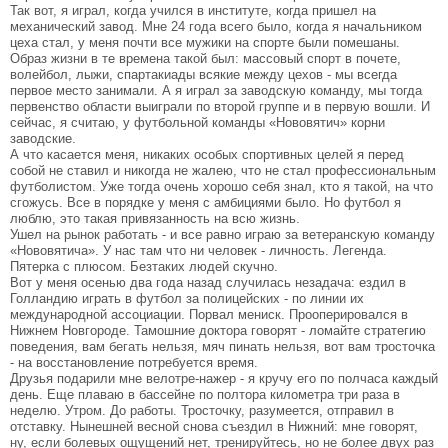
Так вот, я играл, когда учился в институте, когда пришел на
механический завод. Мне 24 года всего было, когда я начальником
цеха стал, у меня почти все мужики на спорте были помешаны.
Образ жизни в те времена такой был: массовый спорт в почете,
волейбол, лыжи, спартакиады всякие между цехов - мы всегда
первое место занимали. А я играл за заводскую команду, мы тогда
первенство области выиграли по второй группе и в первую вошли. И
сейчас, я считаю, у футбольной команды «Нововятич» корни
заводские.
А что касается меня, никаких особых спортивных целей я перед
собой не ставил и никогда не жалею, что не стал профессиональным
футболистом. Уже тогда очень хорошо себя знал, кто я такой, на что
сгожусь. Все в порядке у меня с амбициями было. Но футбол я
люблю, это такая привязанность на всю жизнь.
Ушел на рынок работать - и все равно играю за ветеранскую команду
«Нововятича». У нас там что ни человек - личность. Легенда.
Пятерка с плюсом. Безтаких людей скучно.
Вот у меня осенью два года назад случилась незадача: ездил в
Голландию играть в футбол за полицейских - по линии их
международной ассоциации. Порвал мениск. Прооперировался в
Нижнем Новгороде. Тамошние доктора говорят - ломайте стратегию
поведения, вам бегать нельзя, мяч пинать нельзя, вот вам тросточка
- на восстановление потребуется время.
Друзья подарили мне велотре-нажер - я кручу его по полчаса каждый
день. Еще плаваю в бассейне по полтора километра три раза в
неделю. Утром. До работы. Тросточку, разумеется, отправил в
отставку. Нынешней весной снова съездил в Нижний: мне говорят,
ну, если болевых ощущений нет, тренируйтесь, но не более двух раз