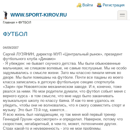
Перейти к основному содержанию
Skip to search
Login links
Войти
Регистрация
toggle
WWW.SPORT-KIROV.RU
Вы здесь
Главная
»
ФУТБОЛ
ФУТБОЛ
04/09/2007
Сергей ЛУЗЯНИН, директор МУП «Центральный рынок», президент
футбольного клуба «Динамо»
- Я убежден: не бывает скучного детства. Мы были обыкновенные
мальчишки, не слишком волевые, не самые послушные. Мы не особо
задумывались о смысле жизни. Зато мы классно пинали мячик во
дворе. Мы были помешаны на футболе. Почти все пацаны из моего
класса записались в детскую футбольную секцию спортклуба
«Заря» при Нововятском механическом заводе. И я, конечно, тоже
рвался за ними. Но мои родители думали, что футбол собьет меня с
верного курса - в том смысле, что мне надо было заканчивать
музыкальную школу по классу баяна. И как-то мне удалось их
убедить, чтобы они не волновались, что я смогу совместить спорт и
музыку. Это был 73:й год, кажется...
Я всю жизнь был нападающим, ну так меня мой первый тренер
Геннадий Грухин «рассмотрел» и определил. Наверное, потому что
скоростник, негабаритный, в чем-то, может, потехничнее других.
Страх какой-то и неуверенность - это не мои проблемы.